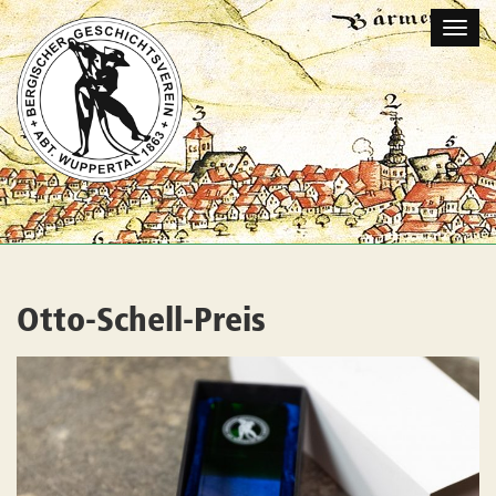
Naviga
umscha
Otto-Schell-Preis