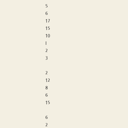
5
6
17
15
10
I
2
3
2
12
8
6
15
6
2