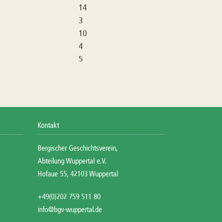
14
3
10
d
4
5
Kontakt
Bergischer Geschichtsverein,
Abteilung Wuppertal e.V.
Hofaue 55, 42103 Wuppertal
+49(0)202 759 511 80
info@bgv-wuppertal.de