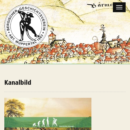
Naviga
umscha
Kanalbild