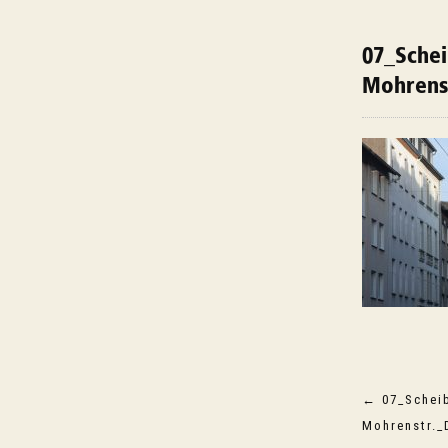
07_Schei
Mohrens
Beitragsnav
←
07_Scheib
Mohrenstr.