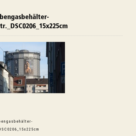
bengasbehälter-
tr._DSC0206_15x225cm
igation
engasbehälter-
_DSC0206_15x225cm