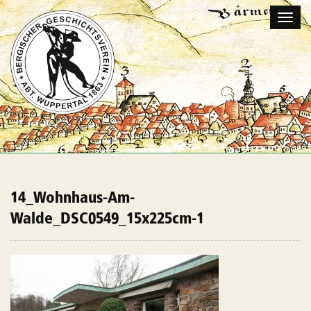
Naviga
umscha
14_Wohnhaus-Am-
Walde_DSC0549_15x225cm-1