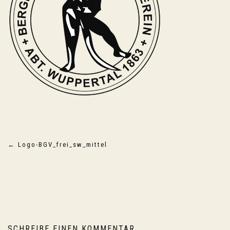
Beitragsnavigation
←
Logo-BGV_frei_sw_mittel
SCHREIBE EINEN KOMMENTAR