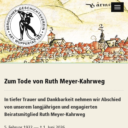
Naviga
umscha
Zum Tode von Ruth Meyer-Kahrweg
In tiefer Trauer und Dankbarkeit nehmen wir Abschied
von unserem langjährigen und engagierten
Beiratsmitglied Ruth Meyer-Kahrweg
5. Februar 1932 — † 1. Juni 2026