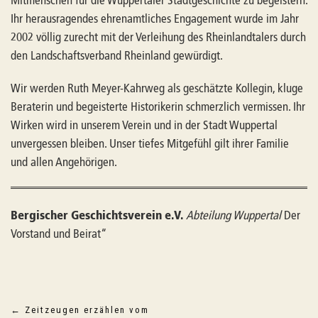
Mitmenschen für die Wuppertaler Stadtgeschichte zu begeistern.
Ihr herausragendes ehrenamtliches Engagement wurde im Jahr
2002 völlig zurecht mit der Verleihung des Rheinlandtalers durch
den Landschaftsverband Rheinland gewürdigt.
Wir werden Ruth Meyer-Kahrweg als geschätzte Kollegin, kluge
Beraterin und begeisterte Historikerin schmerzlich vermissen. Ihr
Wirken wird in unserem Verein und in der Stadt Wuppertal
unvergessen bleiben. Unser tiefes Mitgefühl gilt ihrer Familie
und allen Angehörigen.
Bergischer Geschichtsverein e.V.
Abteilung Wuppertal
Der
Vorstand und Beirat“
Beitragsnavigation
←
Zeitzeugen erzählen vom